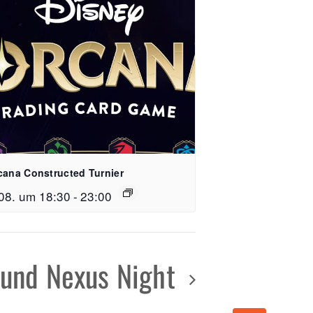
cana Constructed Turnier
e 15, 79106 Freiburg
08. um 18:30
-
23:00
 59 51 64 26
reispiel-freiburg.de
ound Nexus Night
n
 - 23:00 Uhr