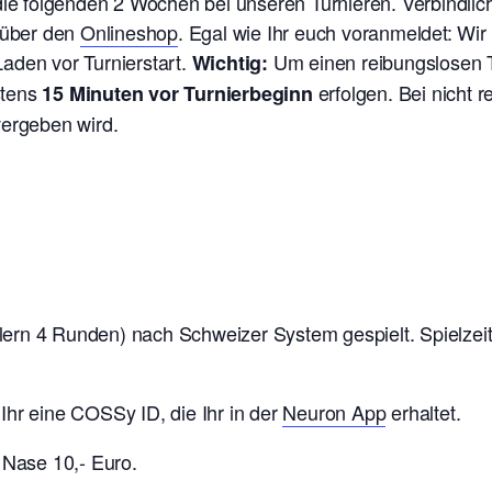
 die folgenden 2 Wochen bei unseren Turnieren. V
erbindlic
t über den
Onlineshop
. Egal wie Ihr euch voranmeldet: Wi
aden vor Turnierstart.
Um einen reibungslosen T
Wichtig:
stens
erfolgen. Bei nicht 
15 Minuten vor Turnierbeginn
vergeben wird.
ern 4 Runden) nach Schweizer System gespielt. Spielzeit
Ihr eine COSSy ID, die Ihr in der
Neuron App
erhaltet.
Nase 10,- Euro.