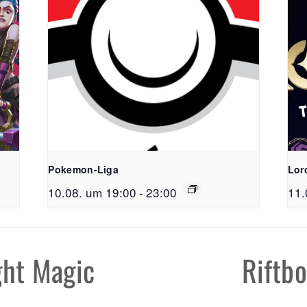
FreiSpiel
Pokemon-Liga
Lor
Lehener Straß
10.08. um 19:00
-
23:00
11.
Telefon:
0761 /
E-Mail:
info@f
ght Magic
Riftb
Öffnungzeite
Mo - Do: 11:00