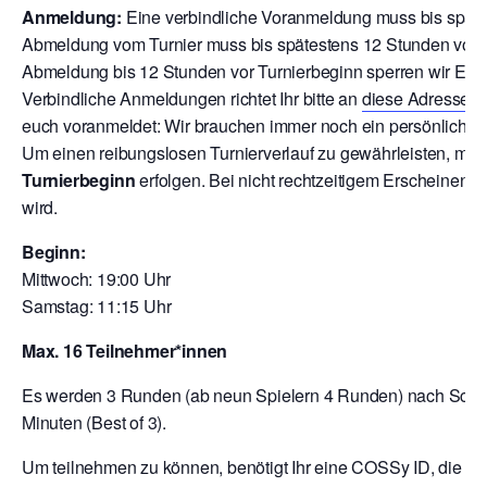
Anmeldung:
Eine verbindliche Voranmeldung muss bis späte
Abmeldung vom Turnier muss bis spätestens 12 Stunden vor T
Abmeldung bis 12 Stunden vor Turnierbeginn sperren wir Euch
V
erbindliche Anmeldungen richtet Ihr bitte an
diese Adresse
o
euch voranmeldet: Wir brauchen immer noch ein persönliche A
Um einen reibungslosen Turnierverlauf zu gewährleisten, mu
Turnierbeginn
erfolgen. Bei nicht rechtzeitigem Erscheinen 
wird.
Beginn:
Mittwoch: 19:00 Uhr
Samstag: 11:15 Uhr
Max. 16 Teilnehmer*innen
Es werden 3 Runden (ab neun Spielern 4 Runden) nach Schwei
Minuten (Best of 3).
Um teilnehmen zu können, benötigt Ihr eine COSSy ID, die Ihr