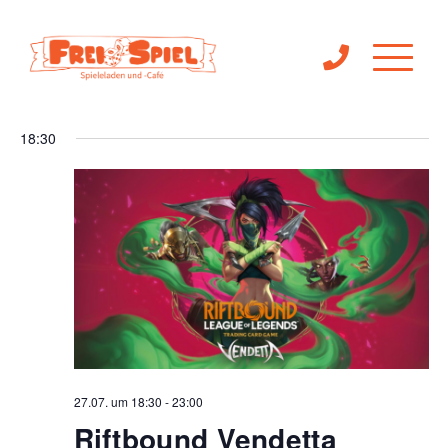
Ve
Veranst
27.07.2026
Suche
Tag
Filter
An
Anzeigen
Suche
Datum
18:30
Na
wählen.
und
Ansichte
Navigat
27.07. um 18:30
-
23:00
Riftbound Vendetta