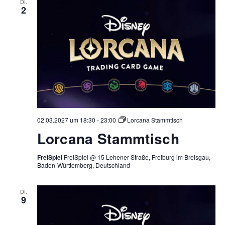
DI.
2
02.03.2027 um 18:30
-
23:00
Lorcana Stammtisch
Lorcana Stammtisch
FreiSpiel
FreiSpiel @ 15 Lehener Straße, Freiburg im Breisgau,
Baden-Württemberg, Deutschland
DI.
9