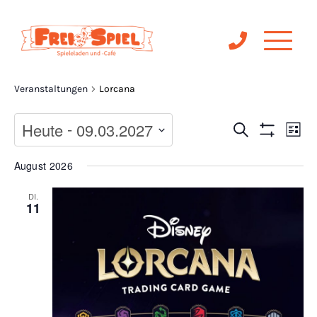
Lorcana
Veranstaltungen
Lorcana
Ve
 - 
Veranst
Heute
09.03.2027
Suche
Liste
Filter
An
Anzeigen
Suche
Datum
August 2026
Na
wählen.
und
DI.
11
Ansichte
Navigat