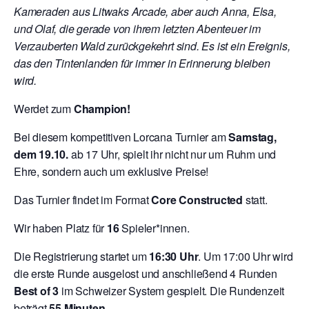
Kameraden aus Litwaks Arcade, aber auch Anna, Elsa,
und Olaf, die gerade von ihrem letzten Abenteuer im
Verzauberten Wald zurückgekehrt sind. Es ist ein Ereignis,
das den Tintenlanden für immer in Erinnerung bleiben
wird.
Werdet zum
Champion!
Bei diesem kompetitiven Lorcana Turnier am
Samstag,
dem 19.10.
ab 17 Uhr, spielt ihr nicht nur um Ruhm und
Ehre, sondern auch um exklusive Preise!
Das Turnier findet im Format
Core Constructed
statt.
Wir haben Platz für
16
Spieler*innen.
Die Registrierung startet um
16:30 Uhr
. Um 17:00 Uhr wird
die erste Runde ausgelost und anschließend 4 Runden
Best of 3
im Schweizer System gespielt. Die Rundenzeit
beträgt
55 Minuten
.