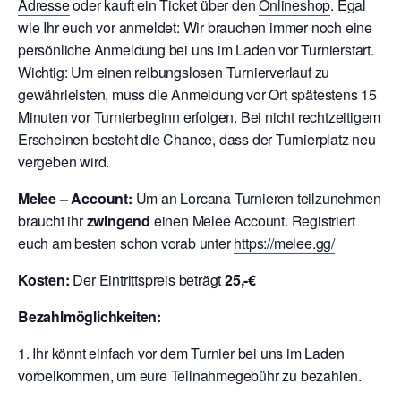
Adresse
oder kauft ein Ticket über den
Onlineshop
. Egal
wie Ihr euch vor anmeldet: Wir brauchen immer noch eine
persönliche Anmeldung bei uns im Laden vor Turnierstart.
Wichtig: Um einen reibungslosen Turnierverlauf zu
gewährleisten, muss die Anmeldung vor Ort spätestens 15
Minuten vor Turnierbeginn erfolgen. Bei nicht rechtzeitigem
Erscheinen besteht die Chance, dass der Turnierplatz neu
vergeben wird.
Melee – Account:
Um an Lorcana Turnieren teilzunehmen
braucht ihr
zwingend
einen Melee Account. Registriert
euch am besten schon vorab unter
https://melee.gg/
Kosten:
Der Eintrittspreis beträgt
25,-€
Bezahlmöglichkeiten:
1. Ihr könnt einfach vor dem Turnier bei uns im Laden
vorbeikommen, um eure Teilnahmegebühr zu bezahlen.