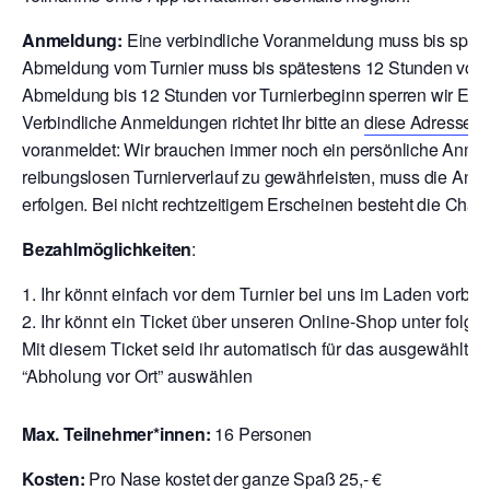
Anmeldung:
Eine verbindliche Voranmeldung muss bis späte
Abmeldung vom Turnier muss bis spätestens 12 Stunden vor T
Abmeldung bis 12 Stunden vor Turnierbeginn sperren wir Euch
V
erbindliche Anmeldungen richtet Ihr bitte an
diese Adresse
o
voranmeldet: Wir brauchen immer noch ein persönliche Anmeld
reibungslosen Turnierverlauf zu gewährleisten, muss die Anm
erfolgen. Bei nicht rechtzeitigem Erscheinen besteht die Chan
Bezahlmöglichkeiten
:
Ihr könnt einfach vor dem Turnier bei uns im Laden vor
Ihr könnt ein Ticket über unseren Online-Shop unter folge
Mit diesem Ticket seid ihr automatisch für das ausgewählte T
“Abholung vor Ort” auswählen
Max. Teilnehmer*innen:
16 Personen
Kosten:
Pro Nase kostet der ganze Spaß 25,- €