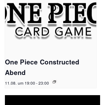
One Piece Constructed
Abend
11.08. um 19:00
-
23:00