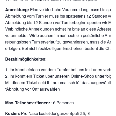
Anmeldung:
Eine verbindliche Voranmeldung muss bis späte
Abmeldung vom Turnier muss bis spätestens 12 Stunden vor T
Abmeldung bis 12 Stunden vor Turnierbeginn sperren wir Euch
V
erbindliche Anmeldungen richtet Ihr bitte an
diese Adresse
o
voranmeldet: Wir brauchen immer noch ein persönliche Anmeld
reibungslosen Turnierverlauf zu gewährleisten, muss die Anm
erfolgen. Bei nicht rechtzeitigem Erscheinen besteht die Chan
Bezahlmöglichkeiten
:
Ihr könnt einfach vor dem Turnier bei uns im Laden vor
Ihr könnt ein Ticket über unseren Online-Shop unter folge
Mit diesem Ticket seid ihr automatisch für das ausgewählte T
“Abholung vor Ort” auswählen
Max. Teilnehmer*innen:
16 Personen
Kosten:
Pro Nase kostet der ganze Spaß 25,- €