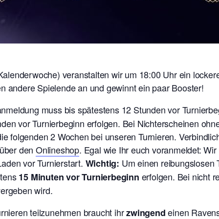
lenderwoche) veranstalten wir um 18:00 Uhr ein lockere
en andere Spielende an und gewinnt ein paar Booster!
ranmeldung muss bis spätestens 12 Stunden vor Turnierb
nden vor Turnierbeginn erfolgen. Bei Nichterscheinen oh
 die folgenden 2 Wochen bei unseren Turnieren. V
erbindlic
t über den
Onlineshop
. Egal wie Ihr euch voranmeldet: Wi
aden vor Turnierstart.
Um einen reibungslosen T
Wichtig:
stens
erfolgen. Bei nicht 
15 Minuten vor Turnierbeginn
vergeben wird.
nieren teilzunehmen braucht ihr
einen Ravens
zwingend