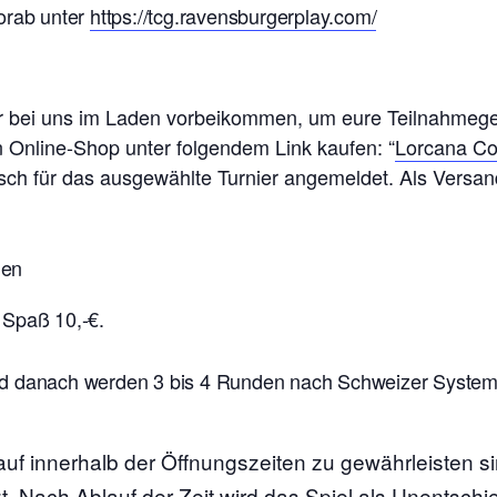
orab unter
https://tcg.ravensburgerplay.com/
ier bei uns im Laden vorbeikommen, um eure Teilnahmeg
n Online-Shop unter folgendem Link kaufen: “
Lorcana Co
isch für das ausgewählte Turnier angemeldet. Als Versand
nen
 Spaß 10,-€.
d danach werden 3 bis 4 Runden nach Schweizer System g
auf innerhalb der Öffnungszeiten zu gewährleisten s
t. Nach Ablauf der Zeit wird das Spiel als Unentschi