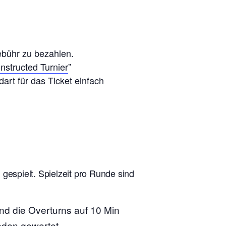
ebühr zu bezahlen.
nstructed Turnier
”
art für das Ticket einfach
espielt. Spielzeit pro Runde sind
ind die Overturns auf 10 Min
eden gewertet.