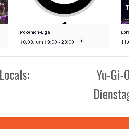
Pokemon-Liga
Lor
FreiSpiel
10.08. um 19:00
-
23:00
11.
Lehener Straß
Telefon:
0761 /
Locals:
Yu-Gi-O
E-Mail:
info@f
Öffnungzeite
Dienst
Mo - Do: 11:00
Fr & Sa: 11:00