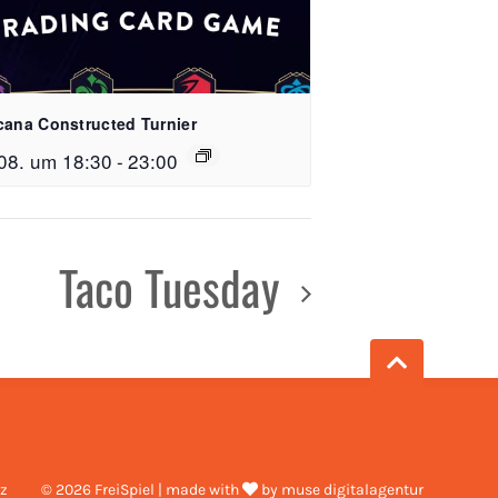
e 15, 79106 Freiburg
cana Constructed Turnier
08. um 18:30
-
23:00
 59 51 64 26
reispiel-freiburg.de
n
Taco Tuesday
 - 23:00 Uhr
 - 24:00 Uhr
z
© 2026 FreiSpiel
|
made with
by
muse digitalagentur