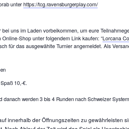
orab unter
https://tcg.ravensburgerplay.com/
ier bei uns im Laden vorbeikommen, um eure Teilnahmeg
n Online-Shop unter folgendem Link kaufen: “
Lorcana Co
isch für das ausgewählte Turnier angemeldet. Als Versand
nen
 Spaß 10,-€.
d danach werden 3 bis 4 Runden nach Schweizer System g
auf innerhalb der Öffnungszeiten zu gewährleisten s
t. Nach Ablauf der Zeit wird das Spiel als Unentschi