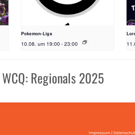
FreiSpiel
Lehener Straß
Pokemon-Liga
Lor
10.08. um 19:00
-
23:00
11.
Telefon:
0761 /
E-Mail:
info@f
Öffnungzeite
 WCQ: Regionals 2025
Mo - Do: 11:00
Fr & Sa: 11:00
Impressum
|
Datenschut