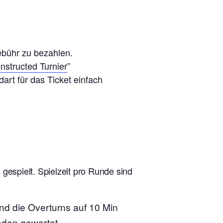
ebühr zu bezahlen.
nstructed Turnier
”
art für das Ticket einfach
espielt. Spielzeit pro Runde sind
ind die Overturns auf 10 Min
eden gewertet.