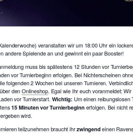
lenderwoche) veranstalten wir um 18:00 Uhr ein lockere
en andere Spielende an und gewinnt ein paar Booster!
ranmeldung muss bis spätestens 12 Stunden vor Turnierb
nden vor Turnierbeginn erfolgen. Bei Nichterscheinen oh
 die folgenden 2 Wochen bei unseren Turnieren. V
erbindlic
t über den
Onlineshop
. Egal wie Ihr euch voranmeldet: Wi
aden vor Turnierstart.
Um einen reibungslosen T
Wichtig:
stens
erfolgen. Bei nicht 
15 Minuten vor Turnierbeginn
vergeben wird.
nieren teilzunehmen braucht ihr
einen Ravens
zwingend