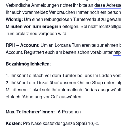
V
erbindliche Anmeldungen richtet Ihr bitte an
diese Adresse
o
Ihr euch voranmeldet: Wir brauchen immer noch ein persönlic
Wichtig:
Um einen reibungslosen Turnierverlauf zu gewährlei
Minuten vor Turnierbeginn
erfolgen. Bei nicht rechtzeitigem
Turnierplatz neu vergeben wird.
RPH – Account:
Um an Lorcana Turnieren teilzunehmen brau
Account. Registriert euch am besten schon vorab unter
https:
Bezahlmöglichkeiten
:
Ihr könnt einfach vor dem Turnier bei uns im Laden vor
Ihr könnt ein Ticket über unseren Online-Shop unter folge
Mit diesem Ticket seid ihr automatisch für das ausgewählte T
einfach “Abholung vor Ort” auswählen
Max. Teilnehmer*innen:
16 Personen
Kosten:
Pro Nase kostet der ganze Spaß 10,-€.