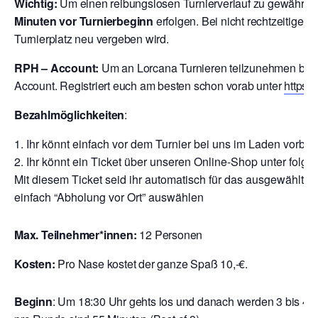
Wichtig:
Um einen reibungslosen Turnierverlauf zu gewährlei
Minuten vor Turnierbeginn
erfolgen. Bei nicht rechtzeitigem
Turnierplatz neu vergeben wird.
RPH – Account:
Um an Lorcana Turnieren teilzunehmen brau
Account. Registriert euch am besten schon vorab unter
https:
Bezahlmöglichkeiten
:
Ihr könnt einfach vor dem Turnier bei uns im Laden vor
Ihr könnt ein Ticket über unseren Online-Shop unter folge
Mit diesem Ticket seid ihr automatisch für das ausgewählte T
einfach “Abholung vor Ort” auswählen
Max. Teilnehmer*innen:
12 Personen
Kosten:
Pro Nase kostet der ganze Spaß 10,-€.
Beginn
:
Um 18:30 Uhr gehts los und danach werden 3 bis 4 R