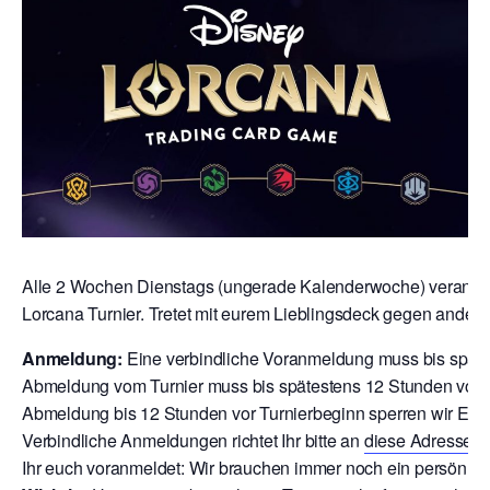
Alle 2 Wochen Dienstags (ungerade Kalenderwoche) veranstal
Lorcana Turnier. Tretet mit eurem Lieblingsdeck gegen andere
Anmeldung:
Eine verbindliche Voranmeldung muss bis späte
Abmeldung vom Turnier muss bis spätestens 12 Stunden vor T
Abmeldung bis 12 Stunden vor Turnierbeginn sperren wir Euch
V
erbindliche Anmeldungen richtet Ihr bitte an
diese Adresse
o
Ihr euch voranmeldet: Wir brauchen immer noch ein persönlic