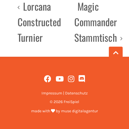
Lorcana
Magic
Constructed
Commander
Turnier
Stammtisch
Impressum
|
Datenschutz
© 2026 FreiSpiel
made with
by
muse digitalagentur