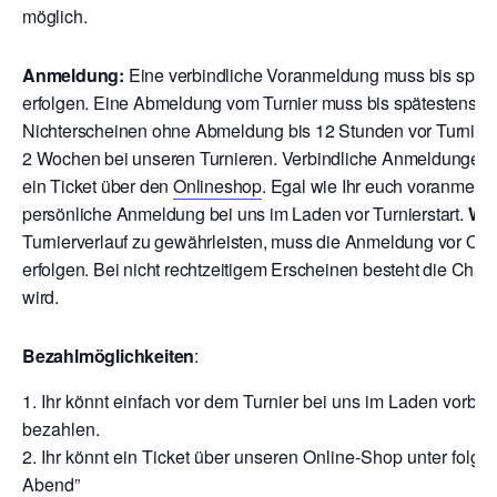
möglich.
Anmeldung:
Eine verbindliche Voranmeldung muss bis späte
erfolgen. Eine Abmeldung vom Turnier muss bis spätestens 12
Nichterscheinen ohne Abmeldung bis 12 Stunden vor Turnierbe
2 Wochen bei unseren Turnieren. V
erbindliche Anmeldungen ri
ein Ticket über den
Onlineshop
. Egal wie Ihr euch voranmeld
persönliche Anmeldung bei uns im Laden vor Turnierstart.
Wic
Turnierverlauf zu gewährleisten, muss die Anmeldung vor Ort
erfolgen. Bei nicht rechtzeitigem Erscheinen besteht die Chan
wird.
Bezahlmöglichkeiten
:
Ihr könnt einfach vor dem Turnier bei uns im Laden vor
bezahlen.
Ihr könnt ein Ticket über unseren Online-Shop unter folg
Abend”