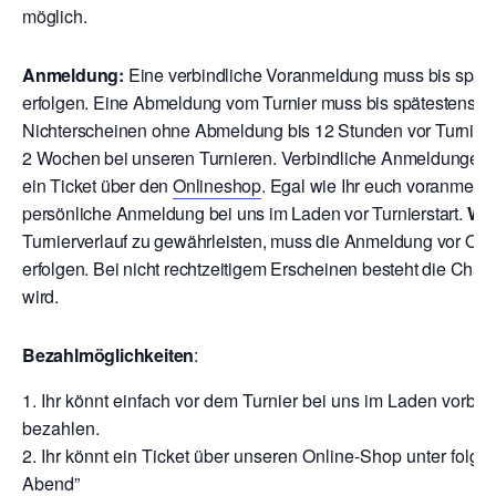
möglich.
Anmeldung:
Eine verbindliche Voranmeldung muss bis späte
erfolgen. Eine Abmeldung vom Turnier muss bis spätestens 12
Nichterscheinen ohne Abmeldung bis 12 Stunden vor Turnierbe
2 Wochen bei unseren Turnieren. V
erbindliche Anmeldungen ri
ein Ticket über den
Onlineshop
. Egal wie Ihr euch voranmeld
persönliche Anmeldung bei uns im Laden vor Turnierstart.
Wic
Turnierverlauf zu gewährleisten, muss die Anmeldung vor Ort
erfolgen. Bei nicht rechtzeitigem Erscheinen besteht die Chan
wird.
Bezahlmöglichkeiten
:
Ihr könnt einfach vor dem Turnier bei uns im Laden vor
bezahlen.
Ihr könnt ein Ticket über unseren Online-Shop unter folg
Abend”