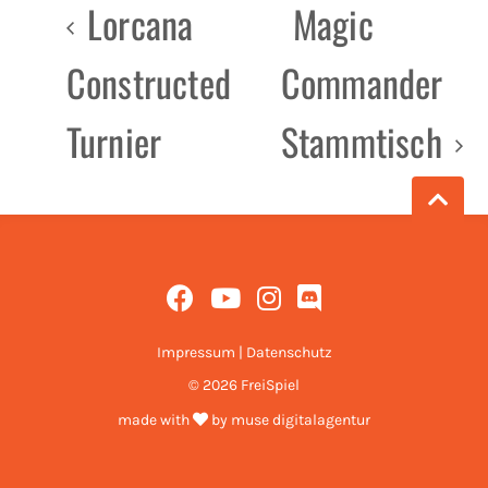
Lorcana
Magic
Constructed
Commander
Turnier
Stammtisch
Impressum
|
Datenschutz
© 2026 FreiSpiel
made with
by
muse digitalagentur