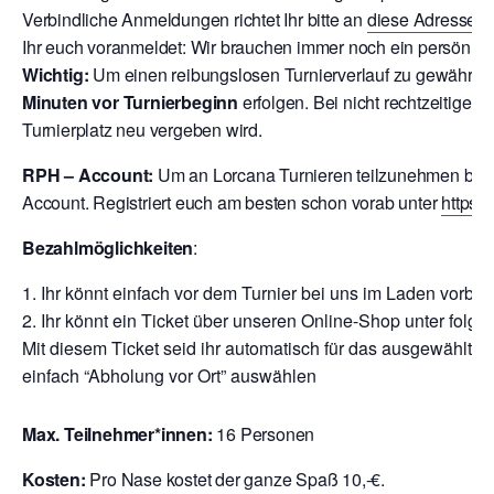
V
erbindliche Anmeldungen richtet Ihr bitte an
diese Adresse
o
Ihr euch voranmeldet: Wir brauchen immer noch ein persönlic
Wichtig:
Um einen reibungslosen Turnierverlauf zu gewährlei
Minuten vor Turnierbeginn
erfolgen. Bei nicht rechtzeitigem
Turnierplatz neu vergeben wird.
RPH – Account:
Um an Lorcana Turnieren teilzunehmen brau
Account. Registriert euch am besten schon vorab unter
https:
Bezahlmöglichkeiten
:
Ihr könnt einfach vor dem Turnier bei uns im Laden vor
Ihr könnt ein Ticket über unseren Online-Shop unter folge
Mit diesem Ticket seid ihr automatisch für das ausgewählte T
einfach “Abholung vor Ort” auswählen
Max. Teilnehmer*innen:
16 Personen
Kosten:
Pro Nase kostet der ganze Spaß 10,-€.