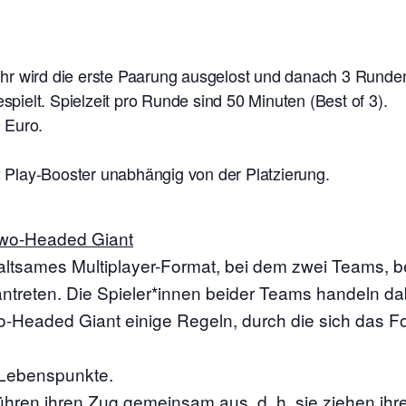
hr wird die erste Paarung ausgelost und danach 3 Runde
ielt. Spielzeit pro Runde sind 50 Minuten (Best of 3).
 Euro.
 2 Play-Booster unabhängig von der Platzierung.
Two-Headed Giant
altsames Multiplayer-Format, bei dem zwei Teams, b
ntreten. Die Spieler*innen beider Teams handeln dab
-Headed Giant einige Regeln, durch die sich das Fo
Lebenspunkte.
ühren ihren Zug gemeinsam aus, d. h. sie ziehen ihr