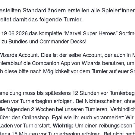
ellten Standardländern erstellen alle Spieler*innen
itet damit das folgende Turnier.
em 19.06.2026 das komplette “Marvel Super Heroes” Sortim
in zu Bundles und Commander Decks!
Wizards Account. Dies ist der selbe Account, der auch in
nierablauf die Companion App von Wizards benutzen, um e
 diese bitte nach Möglichkeit vor dem Turnier auf euer
nmeldung muss bis spätestens 12 Stunden vor Turnierbe
nden vor Turnierbeginn erfolgen. Bei Nichterscheinen oh
die folgenden 2 Wochen bei unseren Turnieren. Verbindlich
 über den Onlineshop. Egal wie Ihr euch voranmeldet: Wi
aden vor Turnierstart.
Um einen reibungslosen Tu
Wichtig:
ns 15 Minuten vor Turnierbeginn erfolgen. Bei nicht rech