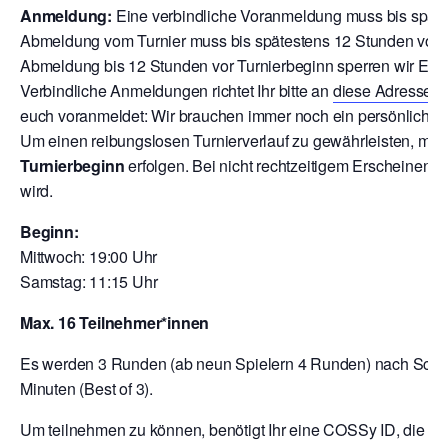
Anmeldung:
Eine verbindliche Voranmeldung muss bis späte
Abmeldung vom Turnier muss bis spätestens 12 Stunden vor T
Abmeldung bis 12 Stunden vor Turnierbeginn sperren wir Euch
V
erbindliche Anmeldungen richtet Ihr bitte an
diese Adresse
o
euch voranmeldet: Wir brauchen immer noch ein persönliche A
Um einen reibungslosen Turnierverlauf zu gewährleisten, mu
Turnierbeginn
erfolgen. Bei nicht rechtzeitigem Erscheinen 
wird.
Beginn:
Mittwoch: 19:00 Uhr
Samstag: 11:15 Uhr
Max. 16 Teilnehmer*innen
Es werden 3 Runden (ab neun Spielern 4 Runden) nach Schwei
Minuten (Best of 3).
Um teilnehmen zu können, benötigt Ihr eine COSSy ID, die Ihr