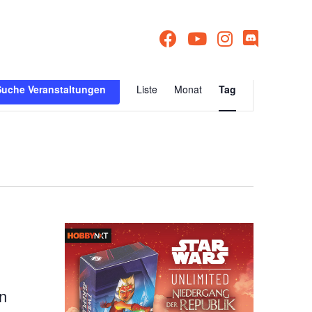
Veranstaltu
Suche Veranstaltungen
Liste
Monat
Tag
Ansichten-
Navigation
n