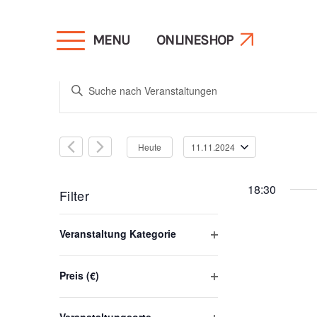
MENU
ONLINESHOP
Veranstaltunge
Bitte
Schlüsselwort
Suche
eingeben.
Heute
11.11.2024
Suche
Datum
und
nach
wählen.
18:30
Veranstaltungen
Filter
Schlüsselwort.
Ansichten,
Das
Veranstaltung Kategorie
Ändern
Filter
öffnen
Navigation
der
Preis (€)
Filter
Formular-
öffnen