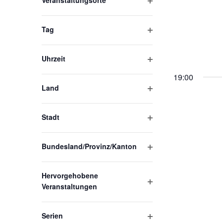
Eingabefelder
Veranstaltungsorte
Filter
wird
öffnen
Tag
die
Filter
Liste
öffnen
Uhrzeit
der
Filter
19:00
öffnen
Veranstaltungen
Land
mit
Filter
öffnen
den
Stadt
Filter
gefilterten
öffnen
Ergebnissen
Bundesland/Provinz/Kanton
Filter
aktualisieren
öffnen
Hervorgehobene
Veranstaltungen
Filter
öffnen
Serien