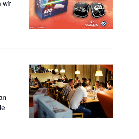
 wir
 an
le