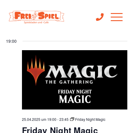
Ve
Veranst
25.04.2025
Suche
Tag
Filter
An
Anzeigen
Suche
Datum
19:00
Na
wählen.
und
Ansichte
Navigat
25.04.2025 um 19:00
-
23:45
Friday Night Magic
Friday Night Magic