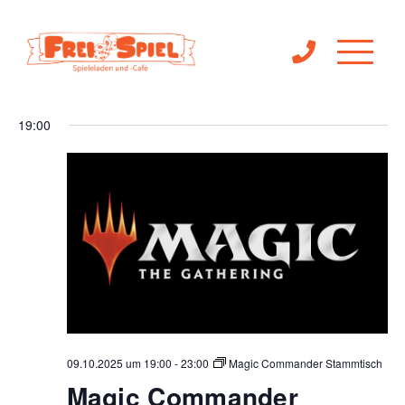
Ve
Veranst
09.10.2025
Suche
Tag
Filter
An
Anzeigen
Suche
Datum
19:00
Na
wählen.
und
Ansichte
Navigat
09.10.2025 um 19:00
-
23:00
Magic Commander Stammtisch
Magic Commander