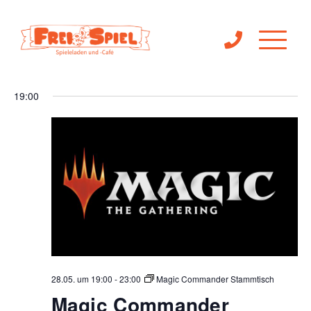
Ve
Veranst
28.05.2026
Suche
Tag
Filter
An
Anzeigen
Suche
Datum
19:00
Na
wählen.
und
Ansichte
Navigat
28.05. um 19:00
-
23:00
Magic Commander Stammtisch
Magic Commander