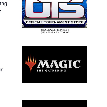
tag
h
in