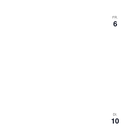
FR.
6
DI.
10