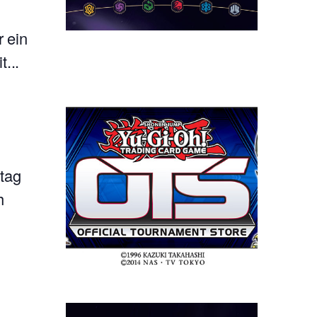
 ein
...
tag
h