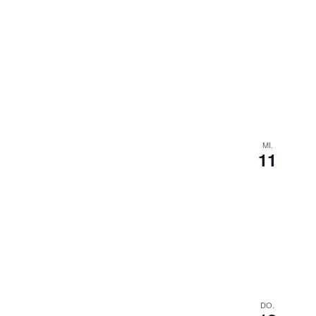
MI.
11
DO.