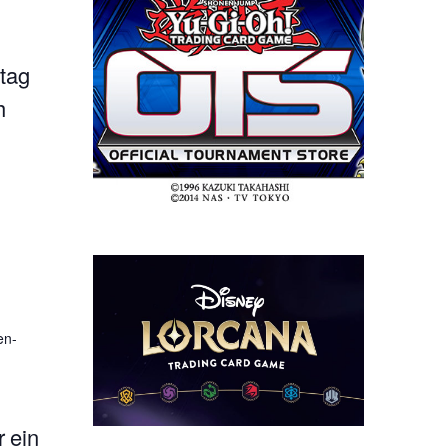
tag
h
en-
 ein