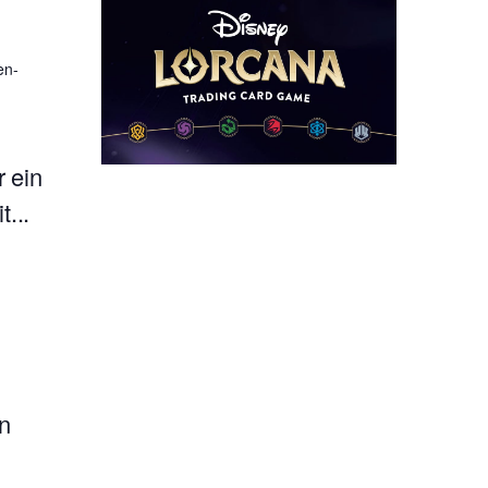
en-
 ein
...
n