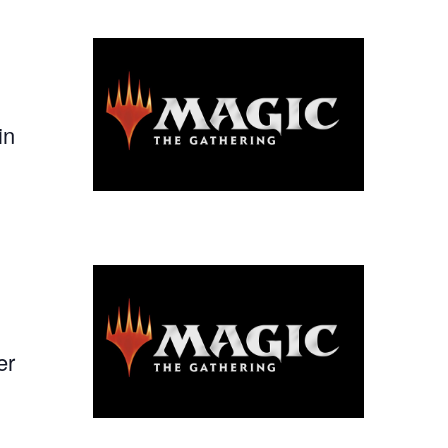
in
er