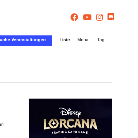
Veranstaltu
uche Veranstaltungen
Liste
Monat
Tag
Ansichten-
Navigation
en-