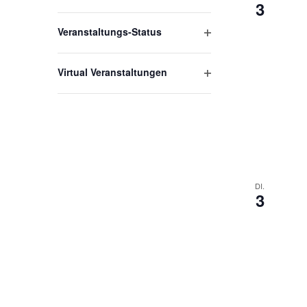
3
Filter
öffnen
Veranstaltungs-Status
Filter
öffnen
Virtual Veranstaltungen
Filter
öffnen
DI.
3