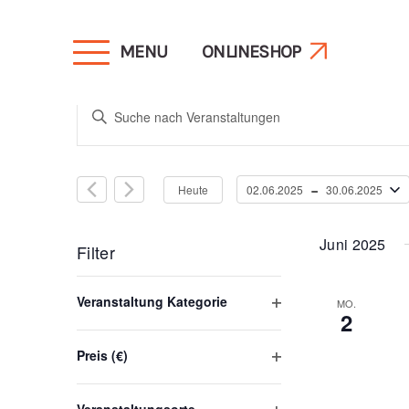
MENU
ONLINESHOP
Veranstaltunge
Bitte
Schlüsselwort
Suche
eingeben.
 - 
Heute
02.06.2025
30.06.2025
Suche
Datum
und
nach
wählen.
Juni 2025
Veranstaltungen
Filter
Schlüsselwort.
Ansichten,
Das
Veranstaltung Kategorie
MO.
2
Ändern
Filter
öffnen
Navigation
der
Preis (€)
Filter
Formular-
öffnen