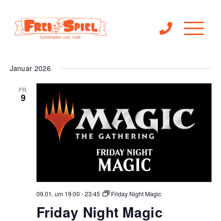
Ve
 - 
Veranst
09.01.2026
30.01.2026
Suche
Liste
Filter
An
Anzeigen
Suche
Datum
Januar 2026
Na
wählen.
und
FR.
9
Ansichte
Navigat
09.01. um 19:00
-
23:45
Friday Night Magic
Friday Night Magic