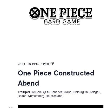
One
28.01. um 19:15
-
22:30
Piece
One Piece Constructed
Constructed
Abend
Abend
FreiSpiel
FreiSpiel @ 15 Lehener Straße, Freiburg im Breisgau,
Baden-Württemberg, Deutschland