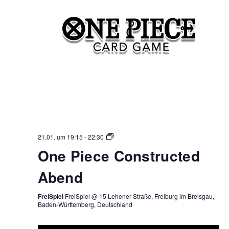
One
21.01. um 19:15
-
22:30
Piece
One Piece Constructed
Constructed
Abend
Abend
FreiSpiel
FreiSpiel @ 15 Lehener Straße, Freiburg im Breisgau,
Baden-Württemberg, Deutschland