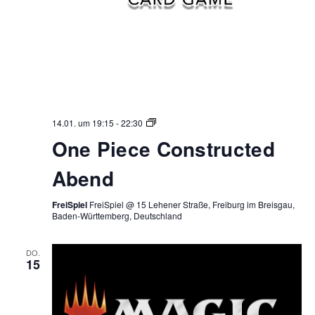
One
14.01. um 19:15
-
22:30
Piece
One Piece Constructed
Constructed
Abend
Abend
FreiSpiel
FreiSpiel @ 15 Lehener Straße, Freiburg im Breisgau,
Baden-Württemberg, Deutschland
DO.
15