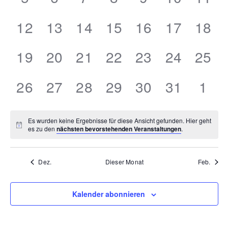
Veranstaltungen,
Veranstaltungen,
Veranstaltungen,
Veranstaltungen,
Veranstaltun
Veranstal
Vera
0
0
0
0
0
0
0
12
13
14
15
16
17
18
Veranstaltungen,
Veranstaltungen,
Veranstaltungen,
Veranstaltungen,
Veranstaltung
Veranstal
Vera
0
0
0
0
0
0
0
19
20
21
22
23
24
25
Veranstaltungen,
Veranstaltungen,
Veranstaltungen,
Veranstaltungen,
Veranstaltung
Veranstal
Vera
0
0
0
0
0
0
0
26
27
28
29
30
31
1
Veranstaltungen,
Veranstaltungen,
Veranstaltungen,
Veranstaltungen,
Veranstaltung
Veranstal
Vera
Es wurden keine Ergebnisse für diese Ansicht gefunden. Hier geht
es zu den
nächsten bevorstehenden Veranstaltungen
.
Dez.
Dieser Monat
Feb.
Kalender abonnieren