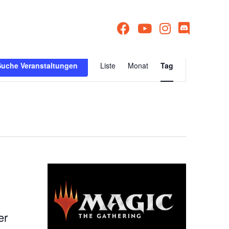
Veranstaltu
Suche Veranstaltungen
Liste
Monat
Tag
Ansichten-
Navigation
er