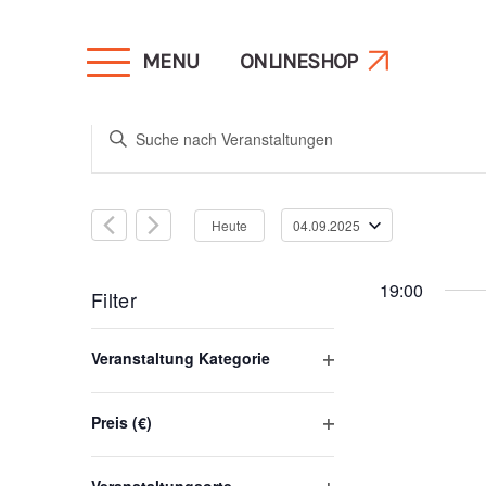
MENU
ONLINESHOP
Veranstaltunge
Bitte
Schlüsselwort
Suche
eingeben.
Heute
04.09.2025
Suche
Datum
und
nach
wählen.
19:00
Veranstaltungen
Filter
Schlüsselwort.
Ansichten,
Das
Veranstaltung Kategorie
Ändern
Filter
öffnen
Navigation
der
Preis (€)
Filter
Formular-
öffnen