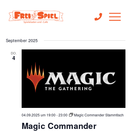
Ve
 - 
Veranst
04.09.2025
30.09.2025
Suche
Liste
Filter
An
Anzeigen
Suche
Datum
September 2025
Na
wählen.
und
DO.
4
Ansichte
Navigat
04.09.2025 um 19:00
-
23:00
Magic Commander Stammtisch
Magic Commander