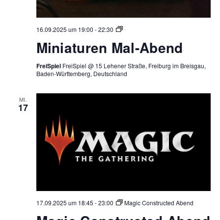
Miniaturen
16.09.2025 um 19:00
-
22:30
Mal-
Miniaturen Mal-Abend
Abend
FreiSpiel
FreiSpiel @ 15 Lehener Straße, Freiburg im Breisgau,
Baden-Württemberg, Deutschland
MI.
17
17.09.2025 um 18:45
-
23:00
Magic Constructed Abend