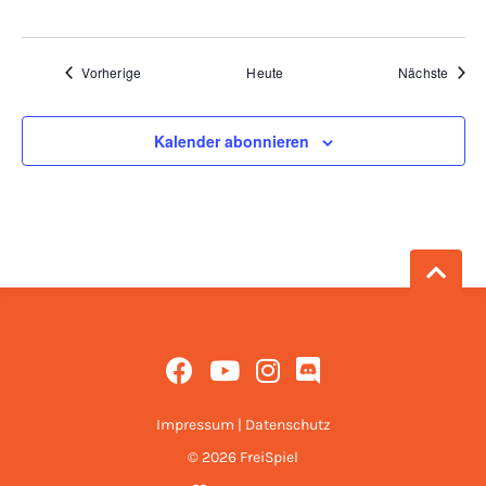
Veranstaltungen
Veran
Vorherige
Heute
Nächste
Kalender abonnieren
Impressum
|
Datenschutz
© 2026 FreiSpiel