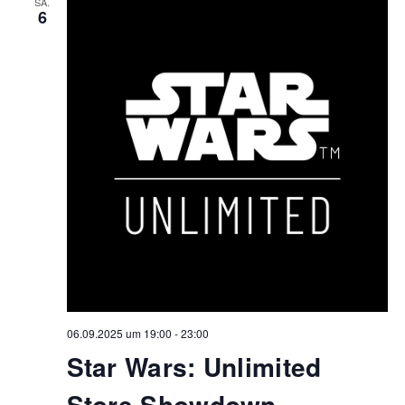
SA.
6
06.09.2025 um 19:00
-
23:00
Star Wars: Unlimited
Store Showdown