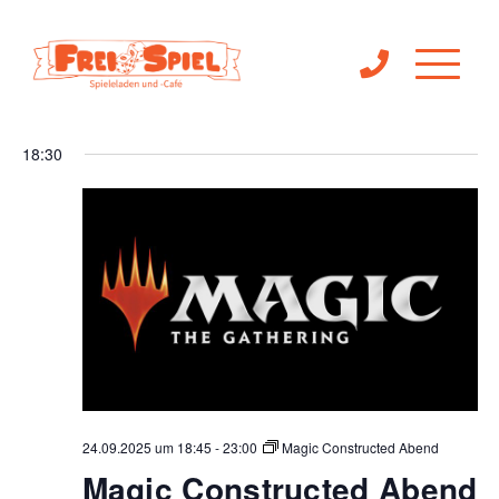
Ve
Veranst
24.09.2025
Suche
Tag
Filter
An
Anzeigen
Suche
Datum
18:30
Na
wählen.
und
Ansichte
Navigat
24.09.2025 um 18:45
-
23:00
Magic Constructed Abend
Magic Constructed Abend