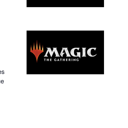
es
ue