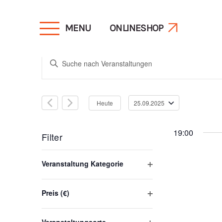
MENU
ONLINESHOP
Veranstaltunge
Bitte
Schlüsselwort
Suche
eingeben.
Heute
25.09.2025
Suche
Datum
und
nach
wählen.
19:00
Veranstaltungen
Filter
Schlüsselwort.
Ansichten,
Das
Veranstaltung Kategorie
Ändern
Filter
öffnen
Navigation
der
Preis (€)
Filter
Formular-
öffnen