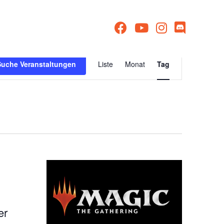
Veranstaltu
Suche Veranstaltungen
Liste
Monat
Tag
Ansichten-
Navigation
er