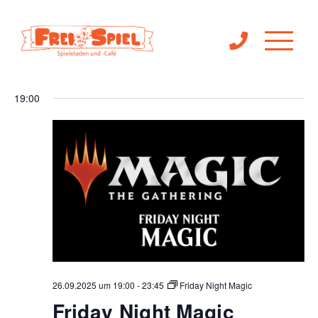
Ve
Veranst
26.09.2025
Suche
Tag
Filter
An
Anzeigen
Suche
Datum
19:00
Na
wählen.
und
Ansichte
Navigat
26.09.2025 um 19:00
-
23:45
Friday Night Magic
Friday Night Magic