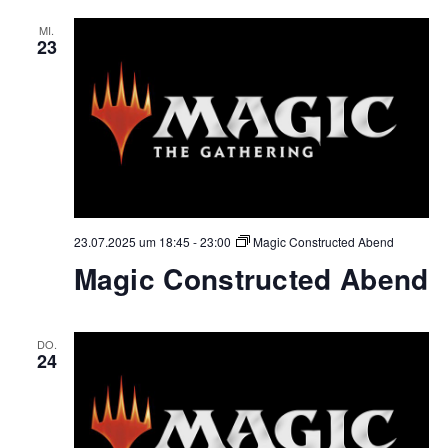
MI.
23
23.07.2025 um 18:45
-
23:00
Magic Constructed Abend
Magic Constructed Abend
DO.
24