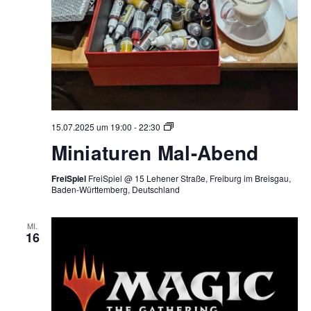
Miniaturen
15.07.2025 um 19:00
-
22:30
Mal-
Miniaturen Mal-Abend
Abend
FreiSpiel
FreiSpiel @ 15 Lehener Straße, Freiburg im Breisgau,
Baden-Württemberg, Deutschland
MI.
16