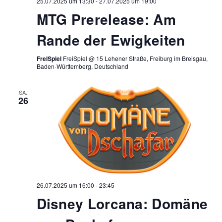
25.07.2025 um 13:30
-
27.07.2025 um 19:00
MTG Prerelease: Am
Rande der Ewigkeiten
FreiSpiel
FreiSpiel @ 15 Lehener Straße, Freiburg im Breisgau,
Baden-Württemberg, Deutschland
SA.
26
26.07.2025 um 16:00
-
23:45
Disney Lorcana: Domäne