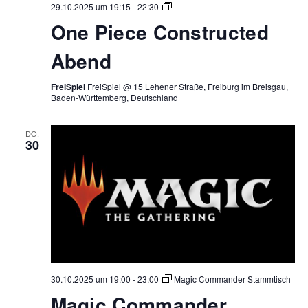
One
29.10.2025 um 19:15
-
22:30
Piece
One Piece Constructed
Constructed
Abend
Abend
FreiSpiel
FreiSpiel @ 15 Lehener Straße, Freiburg im Breisgau,
Baden-Württemberg, Deutschland
DO.
30
30.10.2025 um 19:00
-
23:00
Magic Commander Stammtisch
Magic Commander