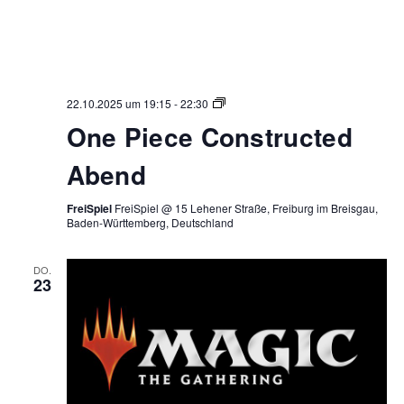
One
22.10.2025 um 19:15
-
22:30
Piece
One Piece Constructed
Constructed
Abend
Abend
FreiSpiel
FreiSpiel @ 15 Lehener Straße, Freiburg im Breisgau,
Baden-Württemberg, Deutschland
DO.
23