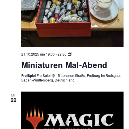
Miniaturen
21.10.2025 um 19:00
-
22:30
Mal-
Miniaturen Mal-Abend
Abend
FreiSpiel
FreiSpiel @ 15 Lehener Straße, Freiburg im Breisgau,
Baden-Württemberg, Deutschland
MI.
22