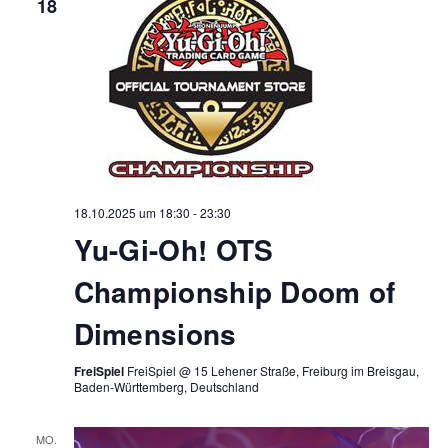
18
18.10.2025 um 18:30
-
23:30
Yu-Gi-Oh! OTS
Championship Doom of
Dimensions
FreiSpiel
FreiSpiel @ 15 Lehener Straße, Freiburg im Breisgau,
Baden-Württemberg, Deutschland
MO.