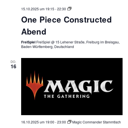
One
15.10.2025 um 19:15
-
22:30
Piece
One Piece Constructed
Constructed
Abend
Abend
FreiSpiel
FreiSpiel @ 15 Lehener Straße, Freiburg im Breisgau,
Baden-Württemberg, Deutschland
DO.
16
16.10.2025 um 19:00
-
23:00
Magic Commander Stammtisch