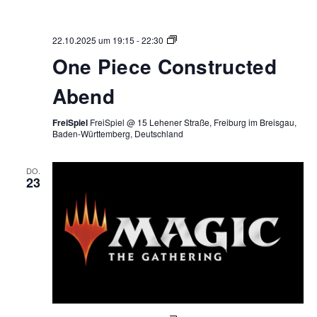
One
22.10.2025 um 19:15
-
22:30
Piece
One Piece Constructed
Constructed
Abend
Abend
FreiSpiel
FreiSpiel @ 15 Lehener Straße, Freiburg im Breisgau,
Baden-Württemberg, Deutschland
DO.
23