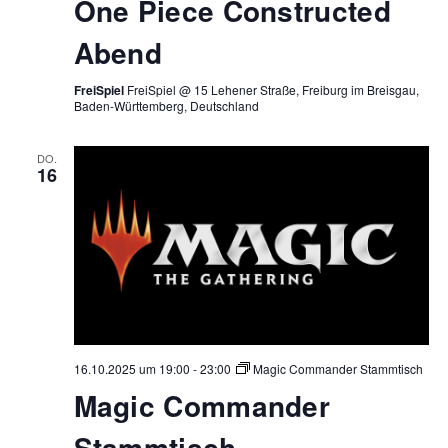
One Piece Constructed
Constructed
Abend
Abend
FreiSpiel
FreiSpiel @ 15 Lehener Straße, Freiburg im Breisgau,
Baden-Württemberg, Deutschland
DO.
16
16.10.2025 um 19:00
-
23:00
Magic Commander Stammtisch
Magic Commander
Stammtisch