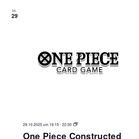
MI.
29
One
29.10.2025 um 19:15
-
22:30
Piece
One Piece Constructed
Constructed
Abend