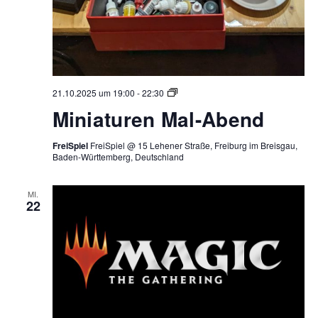
Miniaturen
21.10.2025 um 19:00
-
22:30
Mal-
Miniaturen Mal-Abend
Abend
FreiSpiel
FreiSpiel @ 15 Lehener Straße, Freiburg im Breisgau,
Baden-Württemberg, Deutschland
MI.
22