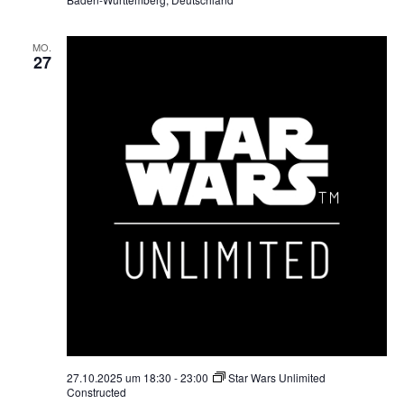
MO.
27
27.10.2025 um 18:30
-
23:00
Star Wars Unlimited
Constructed