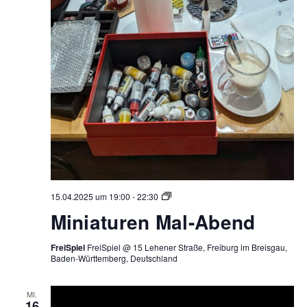
Miniaturen
15.04.2025 um 19:00
-
22:30
Mal-
Miniaturen Mal-Abend
Abend
FreiSpiel
FreiSpiel @ 15 Lehener Straße, Freiburg im Breisgau,
Baden-Württemberg, Deutschland
MI.
16