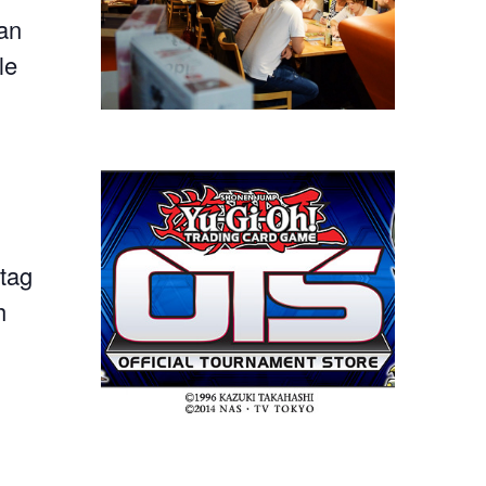
 an
le
tag
h