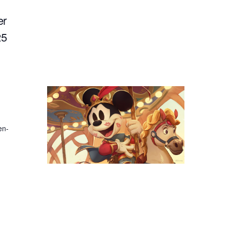
er
25
en-