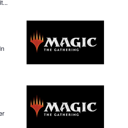
...
in
er