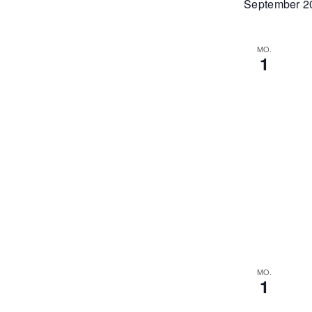
September 2
MO.
1
MO.
1