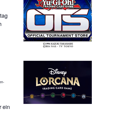
tag
h
en-
 ein