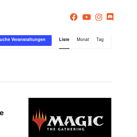
Veranstaltu
uche Veranstaltungen
Liste
Monat
Tag
Ansichten-
Navigation
e