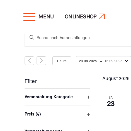
MENU
ONLINESHOP
Veranstaltunge
Bitte
Schlüsselwort
Suche
eingeben.
 - 
Heute
23.08.2025
16.09.2025
Suche
Datum
und
nach
wählen.
August 2025
Veranstaltungen
Filter
Schlüsselwort.
Ansichten,
Das
Veranstaltung Kategorie
SA.
23
Ändern
Filter
öffnen
Navigation
der
Preis (€)
Filter
Formular-
öffnen