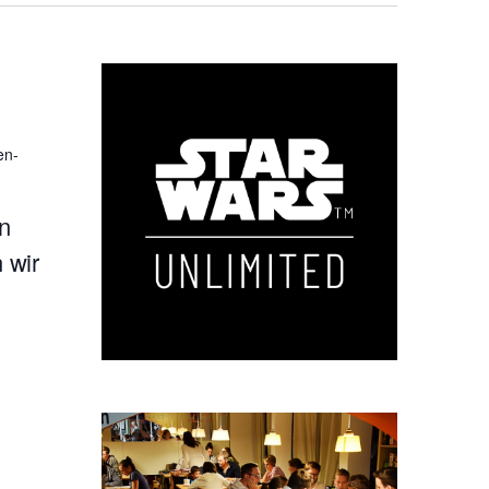
en-
n
 wir