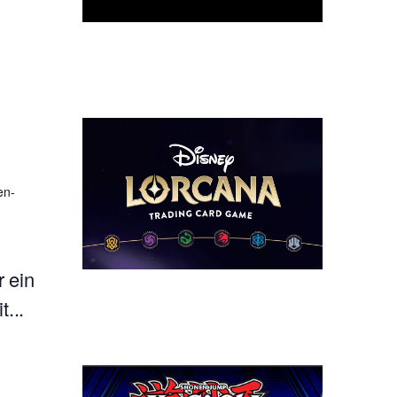
en-
 ein
...