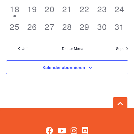
Veranstaltungen,
Veranstaltungen,
Veranstaltungen,
Veranstaltungen,
Veranstaltung
Veranstal
Vera
1
0
0
0
0
0
0
18
19
20
21
22
23
24
Veranstaltung,
Veranstaltungen,
Veranstaltungen,
Veranstaltungen,
Veranstaltung
Veranstal
Vera
0
0
0
0
0
0
0
25
26
27
28
29
30
31
Veranstaltungen,
Veranstaltungen,
Veranstaltungen,
Veranstaltungen,
Veranstaltung
Veranstal
Vera
Juli
Dieser Monat
Sep.
Kalender abonnieren