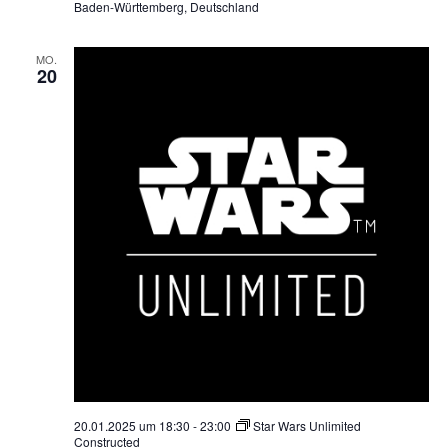
Baden-Württemberg, Deutschland
MO.
20
20.01.2025 um 18:30
-
23:00
Star Wars Unlimited
Constructed