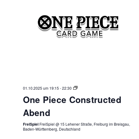
One
01.10.2025 um 19:15
-
22:30
Piece
One Piece Constructed
Constructed
Abend
Abend
FreiSpiel
FreiSpiel @ 15 Lehener Straße, Freiburg im Breisgau,
Baden-Württemberg, Deutschland