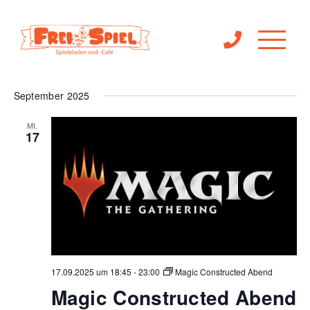
Ve
 - 
Veranst
17.09.2025
13.10.2025
Suche
Liste
Filter
An
Anzeigen
Suche
Datum
September 2025
Na
wählen.
und
MI.
17
Ansichte
Navigat
17.09.2025 um 18:45
-
23:00
Magic Constructed Abend
Magic Constructed Abend