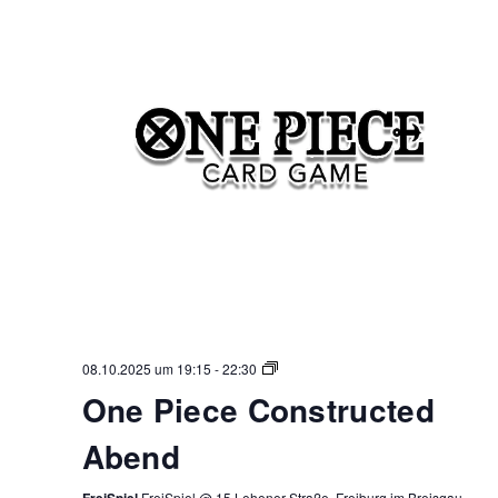
One
08.10.2025 um 19:15
-
22:30
Piece
One Piece Constructed
Constructed
Abend
Abend
FreiSpiel
FreiSpiel @ 15 Lehener Straße, Freiburg im Breisgau,